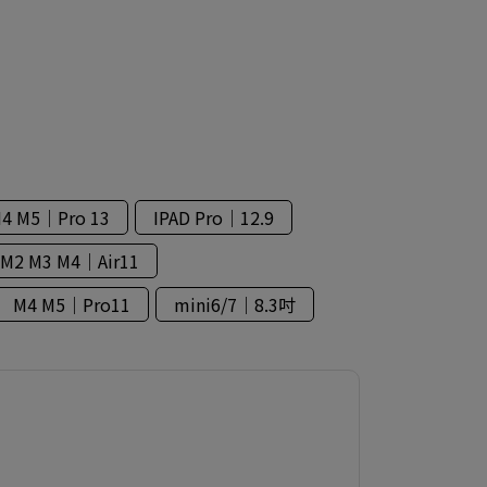
4 M5｜Pro 13
IPAD Pro｜12.9
M2 M3 M4｜Air11
M4 M5｜Pro11
mini6/7｜8.3吋