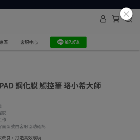
專區
客服中心
IPAD 鋼化膜 觸控筆 珞小希大師
驗
握感
工作
背面型號由客服協助確認
次改良，打造高效環境