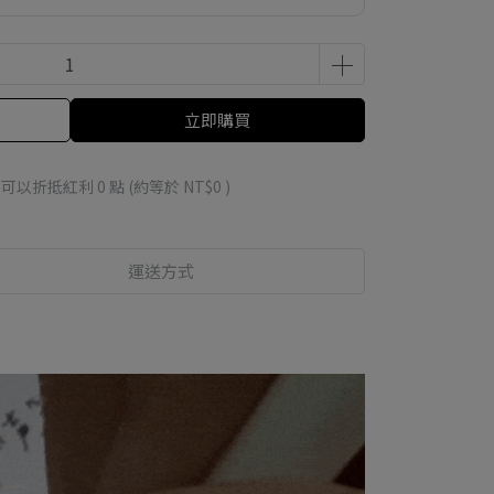
立即購買
 」可以折抵紅利
0
點 (約等於
NT$0
)
運送方式