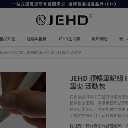
產品介紹
經銷與售後
JEHD生活誌
最新消息
影片
暢筆記組 IPAD 鋼化膜 觸控筆 珞小希大師筆尖 活動包
JEHD 順暢筆記組 
筆尖 活動包
從保護貼到筆尖完整升級書寫體
提供穩定筆觸、清晰畫面與舒適
適合日常筆記、學習與數位文書
不確定自身尺寸，可以提供機台
從視覺、操作到工作舒適度流一