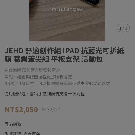
1
/
8
JEHD 舒適創作組 IPAD 抗藍光可拆紙
膜 職業筆尖組 平板支架 活動包
有效減緩76%藍光與姿勢壓力
筆記、繪圖與修圖過程更加順暢穩定
不確定自身尺寸，可以提供機台背面型號由客服協助確認
從用眼舒適、書寫手感到設備支撐一次到位
NT$2,050
NT$2,417
商品編號:
供貨狀況:
尚有庫存