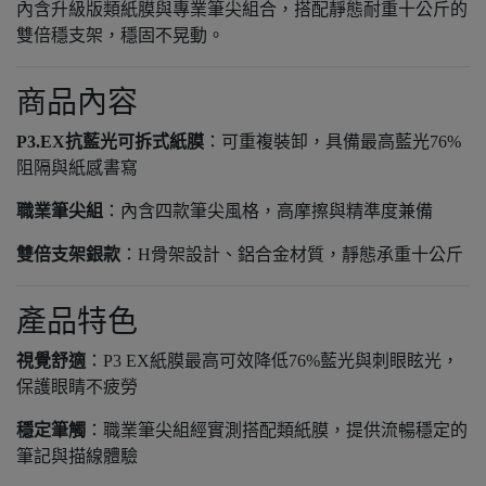
內含升級版類紙膜與專業筆尖組合，搭配靜態耐重十公斤的
雙倍穩支架，穩固不晃動。
商品內容
P3.EX抗藍光可拆式紙膜
：可重複裝卸，具備最高藍光76%
阻隔與紙感書寫
職業筆尖組
：內含四款筆尖風格，高摩擦與精準度兼備
雙倍支架銀款
：H骨架設計、鋁合金材質，靜態承重十公斤
產品特色
視覺舒適
：P3 EX紙膜最高可效降低76%藍光與刺眼眩光，
保護眼睛不疲勞
穩定筆觸
：職業筆尖組經實測搭配類紙膜，提供流暢穩定的
筆記與描線體驗