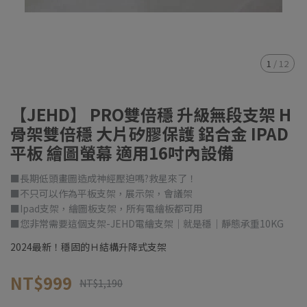
1
/
12
【JEHD】 PRO雙倍穩 升級無段支架 H
骨架雙倍穩 大片矽膠保護 鋁合金 IPAD
平板 繪圖螢幕 適用16吋內設備
■長期低頭畫圖造成神經壓迫嗎?救星來了！
■不只可以作為平板支架，展示架，會議架
■Ipad支架，繪圖板支架，所有電繪板都可用
■您非常需要這個支架-JEHD電繪支架│就是穩│靜態承重10KG
2024最新！穩固的Ｈ結構升降式支架
NT$999
NT$1,190