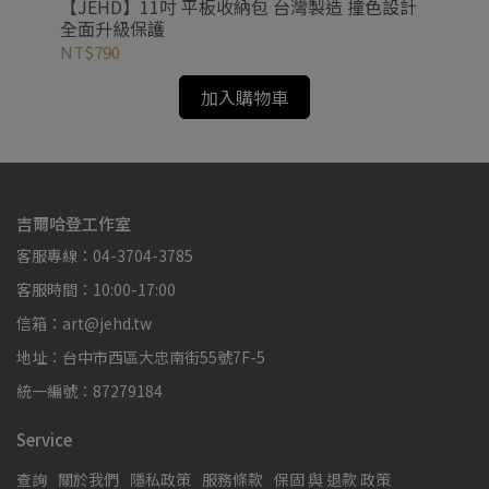
豆
【JEHD】11吋 平板收納包 台灣製造 撞色設計
【JEHD】 經
全面升級保護
構
圖
NT$790
NT
加入購物車
吉爾哈登工作室
客服專線：04-3704-3785
客服時間：10:00-17:00
信箱：art@jehd.tw
地址：台中市西區大忠南街55號7F-5
統一編號：87279184
Service
查詢
關於我們
隱私政策
服務條款
保固 與 退款 政策