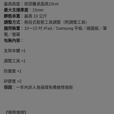
最高高度：底部離桌面高10cm
最大支撐厚度
：15mm
靜態承重
：最高 10 公斤
調整方式
：無段式鬆緊工具調整（附調整工具）
適用裝置
：10～15 吋 iPad／Samsung 平板／繪圖板／筆
電／螢幕
包裝內容
：
支架本體 ×1
調整工具 ×1
防塵套 ×1
矽膠套 ×2
保固
：一年內非人為損壞免費維修換新
【適用情境】