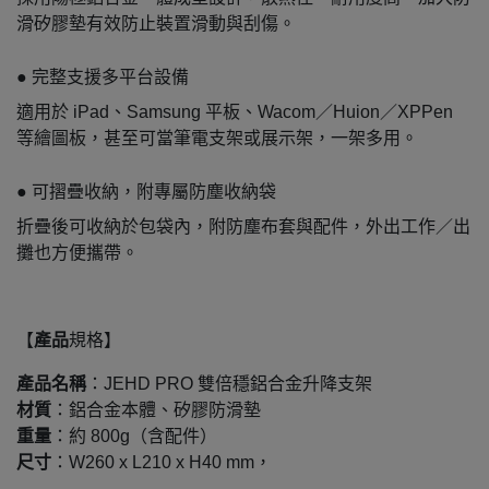
滑矽膠墊有效防止裝置滑動與刮傷。
● 完整支援多平台設備
適用於 iPad、Samsung 平板、Wacom／Huion／XPPen
等繪圖板，甚至可當筆電支架或展示架，一架多用。
● 可摺疊收納，附專屬防塵收納袋
折疊後可收納於包袋內，附防塵布套與配件，外出工作／出
攤也方便攜帶。
【
產品
規格】
產品名稱
：JEHD PRO 雙倍穩鋁合金升降支架
材質
：鋁合金本體、矽膠防滑墊
重量
：約 800g（含配件）
尺寸
：W260 x L210 x H40 mm，