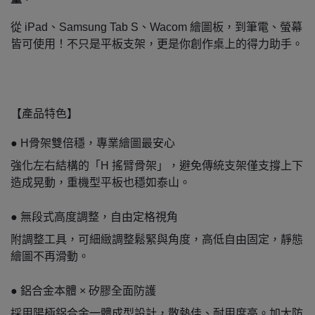
從 iPad、Samsung Tab S、Wacom 繪圖板，到筆電、螢幕
皆可使用！不只是平板支架，更是你創作桌上的得力助手。
【產品特色】
● H骨架雙倍穩，專業繪圖最安心
強化左右結構的「H 搖臂骨架」，避免傳統支架僅支撐上下
造成晃動，重機型平板也穩如泰山。
● 無段式高度調整，自由定格視角
附調整工具，可細緻調整鬆緊與角度，高低自由固定，靜態
繪圖不再滑動。
● 鋁合金本體 × 矽膠全面防護
採用陽極鋁合金一體成型設計，散熱佳、耐用度高。加大防