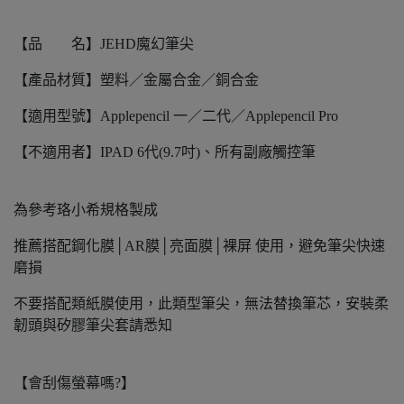
【品 名】JEHD魔幻筆尖
【產品材質】塑料／金屬合金／銅合金
【適用型號】Applepencil 一／二代／Applepencil Pro
【不適用者】IPAD 6代(9.7吋)、所有副廠觸控筆
為參考珞小希規格製成
推薦搭配鋼化膜│AR膜│亮面膜│裸屏 使用，避免筆尖快速
磨損
不要搭配類紙膜使用，此類型筆尖，無法替換筆芯，安裝柔
韌頭與矽膠筆尖套請悉知
【會刮傷螢幕嗎?】