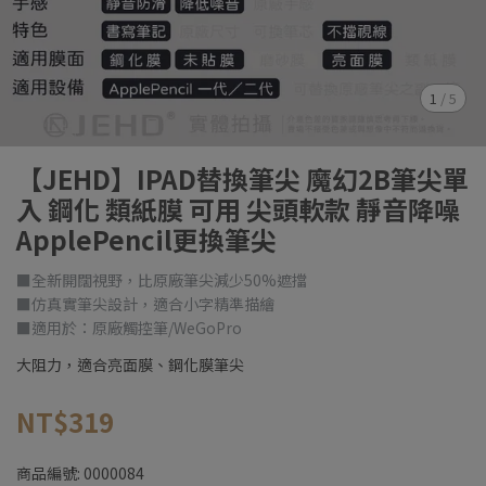
1
/
5
【JEHD】IPAD替換筆尖 魔幻2B筆尖單
入 鋼化 類紙膜 可用 尖頭軟款 靜音降噪
ApplePencil更換筆尖
■全新開闊視野，比原廠筆尖減少50%遮擋
■仿真實筆尖設計，適合小字精準描繪
■適用於：原廠觸控筆/WeGoPro
大阻力，適合亮面膜、鋼化膜筆尖
NT$319
商品編號:
0000084