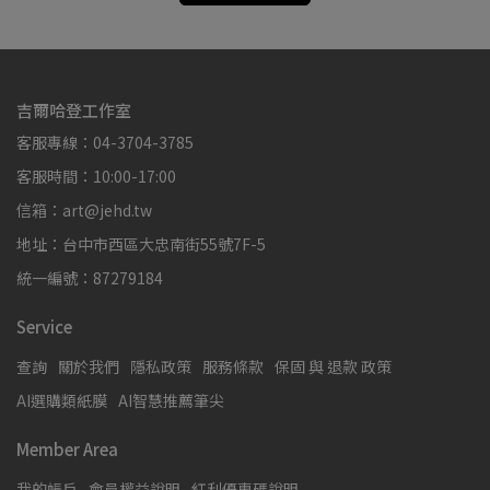
吉爾哈登工作室
客服專線：04-3704-3785
客服時間：10:00-17:00
信箱：art@jehd.tw
地址：台中市西區大忠南街55號7F-5
統一編號：87279184
Service
查詢
關於我們
隱私政策
服務條款
保固 與 退款 政策
AI選購類紙膜
AI智慧推薦筆尖
Member Area
我的帳戶
會員權益說明
紅利優惠碼說明