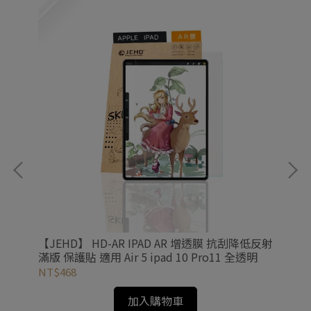
化
【JEHD】 HD-AR IPAD AR 增透膜 抗刮降低反射
【J
靜音
滿版 保護貼 適用 Air 5 ipad 10 Pro11 全透明
NT$468
NT
加入購物車