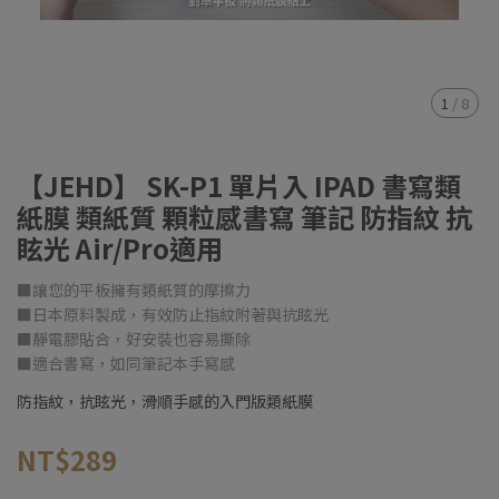
1
/
8
【JEHD】 SK-P1 單片入 IPAD 書寫類
紙膜 類紙質 顆粒感書寫 筆記 防指紋 抗
眩光 Air/Pro適用
■讓您的平板擁有類紙質的摩擦力
■日本原料製成，有效防止指紋附著與抗眩光
■靜電膠貼合，好安裝也容易撕除
■適合書寫，如同筆記本手寫感
防指紋，抗眩光，滑順手感的入門版類紙膜
NT$289