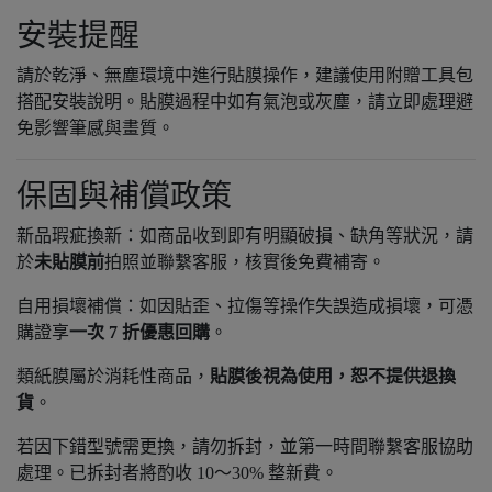
安裝提醒
請於乾淨、無塵環境中進行貼膜操作，建議使用附贈工具包
搭配安裝說明。貼膜過程中如有氣泡或灰塵，請立即處理避
免影響筆感與畫質。
保固與補償政策
新品瑕疵換新：如商品收到即有明顯破損、缺角等狀況，請
於
未貼膜前
拍照並聯繫客服，核實後免費補寄。
自用損壞補償：如因貼歪、拉傷等操作失誤造成損壞，可憑
購證享
一次 7 折優惠回購
。
類紙膜屬於消耗性商品，
貼膜後視為使用，恕不提供退換
貨
。
若因下錯型號需更換，請勿拆封，並第一時間聯繫客服協助
處理。已拆封者將酌收 10～30% 整新費。