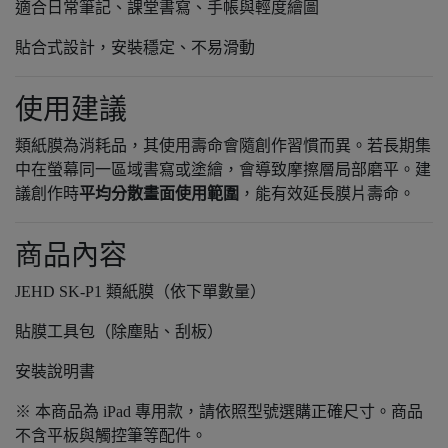
適合日常筆記、課堂書寫、手帳與輕度繪圖
貼合式設計，安裝穩定、不易滑動
使用建議
類紙膜為消耗品，其使用壽命會隨創作習慣而異。若長期集
中在螢幕同一區域書寫或塗繪，會導致摩擦層局部磨平。建
議創作時
平均分散畫面使用範圍
，能有效延長膜片壽命。
商品內容
JEHD SK-P1 類紙膜（依下單數量）
貼膜工具包（除塵貼、刮板）
安裝說明書
※ 本商品為 iPad 專用款，請依照型號選購正確尺寸。商品
不含平板與觸控筆等配件。