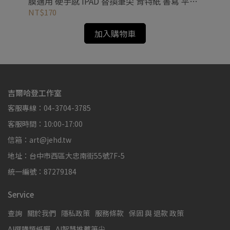
膜適用 硬手感 IPAD 替換筆尖 肯特紙 書寫 平板
感 I
筆尖 一代 二代 Pro
用
NT$170
NT
加入購物車
吉爾哈登工作室
客服專線：04-3704-3785
客服時間：10:00-17:00
信箱：art@jehd.tw
地址：台中市西區大忠南街55號7F-5
統一編號：87279184
Service
查詢
關於我們
隱私政策
服務條款
保固 與 退款 政策
AI選購類紙膜
AI智慧推薦筆尖