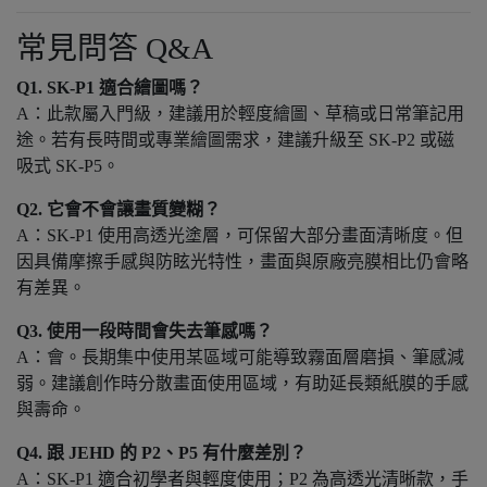
常見問答 Q&A
Q1. SK-P1 適合繪圖嗎？
A：此款屬入門級，建議用於輕度繪圖、草稿或日常筆記用
途。若有長時間或專業繪圖需求，建議升級至 SK-P2 或磁
吸式 SK-P5。
Q2. 它會不會讓畫質變糊？
A：SK-P1 使用高透光塗層，可保留大部分畫面清晰度。但
因具備摩擦手感與防眩光特性，畫面與原廠亮膜相比仍會略
有差異。
Q3. 使用一段時間會失去筆感嗎？
A：會。長期集中使用某區域可能導致霧面層磨損、筆感減
弱。建議創作時分散畫面使用區域，有助延長類紙膜的手感
與壽命。
Q4. 跟 JEHD 的 P2、P5 有什麼差別？
A：SK-P1 適合初學者與輕度使用；P2 為高透光清晰款，手