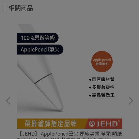
相關商品
【JEHD】 ApplePencil筆尖 原廠等級 單顆 類紙
音
【