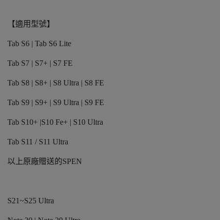
【適用型號】
Tab S6 | Tab S6 Lite
Tab S7 | S7+ | S7 FE
Tab S8 | S8+ | S8 Ultra | S8 FE
Tab S9 | S9+ | S9 Ultra | S9 FE
Tab S10+ |S10 Fe+ | S10 Ultra
Tab S11 / S11 Ultra
以上原廠贈送的SPEN
S21~S25 Ultra