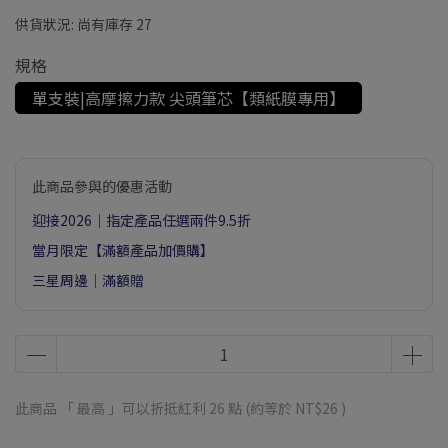
供貨狀況:
尚有庫存 27
規格
單支裝|高摩擦力款 尖頭筆芯【類紙膜專用】
此商品參與的優惠活動
迎接2026｜指定產品任選兩件9.5折
當月限定【滿額產品加價購】
三星周邊｜滿額贈
此商品 「 最高 」可以折抵紅利
26
點 (約等於
NT$26
)