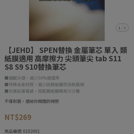
1
/
6
【JEHD】 SPEN替換 金屬筆芯 單入 類
紙膜適用 高摩擦力 尖頭筆尖 tab S11
S8 S9 S10替換筆芯
■細膩尖頭，減少50%遮擋率
■特殊合金材質，減少因類紙膜而消耗磨損
■仿真鉛筆寫感，搭配類紙膜療育沙沙聲
不僅耐磨，還給你開闊的視野
NT$269
商品編號:
0102001