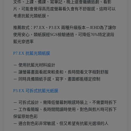
文件、上課、備課、寫筆記，晚上還會繼續追劇、看影
片，可能會覺得高亮度螢幕看久會有不舒服感，這時可以
考慮抗藍光類紙膜。
推薦款式：P7.EX、P3.EX 兩種升級版本－JEHD為了讓你
使用安心，類紙膜經SGS檢驗通過，可降低76%特定波段
藍光穿透率
P7.EX 抗藍光類紙膜
－ 使用抗藍光材料設計
－ 讓螢幕畫面看起來較柔和，長時間看文字相對舒服
－ 同時具備類紙手感，寫字、畫圖都能穩定控制
P3.EX 可拆式抗藍光紙膜
－ 可拆式設計，需降低螢幕刺眼感時裝上，不需要時拆下
－ 工作看簡報、長時間閱讀時使用，對色與剪片時可拆下
保留原始色彩
－ 適合對色彩非常敏感、但又希望有抗藍光選項的人