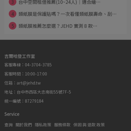
3
台中空間租借推薦(10~24人)｜適合繪⋯
4
類紙膜是保護貼嗎？一次看懂類紙膜壽命、刮⋯
5
類紙膜推薦怎麼選？JEHD 實測 8 款⋯
吉爾哈登工作室
客服專線：04-3704-3785
客服時間：10:00-17:00
信箱：art@jehd.tw
地址：台中市西區大忠南街55號7F-5
統一編號：87279184
Service
查詢
關於我們
隱私政策
服務條款
保固 與 退款 政策