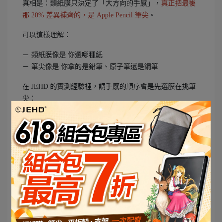
真相是：類紙膜只決定了「大方向的手感」，
真正把最後
那 20% 差異補齊的，是 Apple Pencil 筆尖
。
可以這樣理解：
－ 類紙膜像是 你選哪種紙
－ 筆尖像是 你拿的是鉛筆、原子筆還是鋼筆
在 JEHD 的實測經驗裡，調手感的順序會是先選膜在挑筆
尖：
先選適合你用途的 iPad 類紙膜（寫字、繪圖、防
窺、抗藍光等等）。
再用不同筆尖調整細節，例如：
－ 想再更 紙感
一點 → 用摩擦感較高的筆尖搭配
SK-P2 或 SK-P1
－ 想畫大筆勢與塗色更順 → 在 SK-P8 或 P7.EX 上
搭配稍滑一點的
速繪筆尖
。
－ 想要通用型、彈性調整 → 在 SK-P5 或 SK-