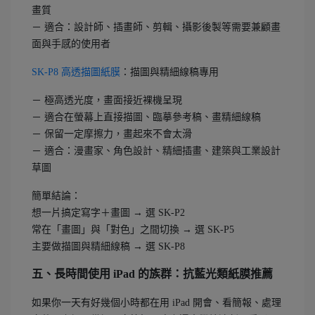
畫質
－ 適合：設計師、插畫師、剪輯、攝影後製等需要兼顧畫
面與手感的使用者
SK-P8 高透描圖紙膜
：描圖與精細線稿專用
－ 極高透光度，畫面接近裸機呈現
－ 適合在螢幕上直接描圖、臨摹參考稿、畫精細線稿
－ 保留一定摩擦力，畫起來不會太滑
－ 適合：漫畫家、角色設計、精細插畫、建築與工業設計
草圖
簡單結論：
想一片搞定寫字＋畫圖 → 選 SK-P2
常在「畫圖」與「對色」之間切換 → 選 SK-P5
主要做描圖與精細線稿 → 選 SK-P8
五、長時間使用 iPad 的族群：抗藍光類紙膜推薦
如果你一天有好幾個小時都在用 iPad 開會、看簡報、處理