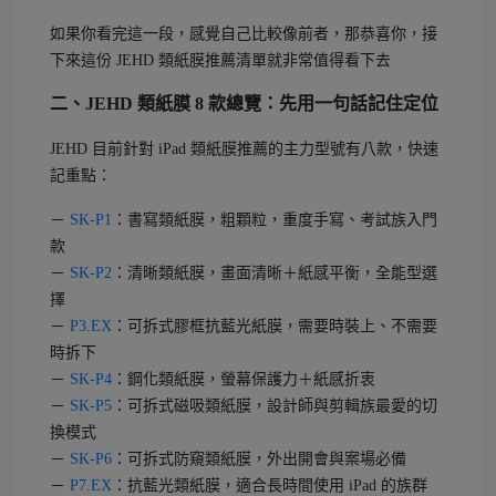
如果你看完這一段，感覺自己比較像前者，那恭喜你，接
下來這份 JEHD 類紙膜推薦清單就非常值得看下去
二、JEHD 類紙膜 8 款總覽：先用一句話記住定位
JEHD 目前針對 iPad 類紙膜推薦的主力型號有八款，快速
記重點：
－
SK-P1
：書寫類紙膜，粗顆粒，重度手寫、考試族入門
款
－
SK-P2
：清晰類紙膜，畫面清晰＋紙感平衡，全能型選
擇
－
P3.EX
：可拆式膠框抗藍光紙膜，需要時裝上、不需要
時拆下
－
SK-P4
：鋼化類紙膜，螢幕保護力＋紙感折衷
－
SK-P5
：可拆式磁吸類紙膜，設計師與剪輯族最愛的切
換模式
－
SK-P6
：可拆式防窺類紙膜，外出開會與案場必備
－
P7.EX
：抗藍光類紙膜，適合長時間使用 iPad 的族群