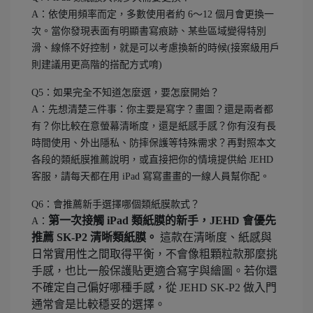
A：依使用頻率而定，多數使用者約 6～12 個月會更換一
次。當你發現表面有明顯書寫痕跡、某些區域變得特別
滑、線條不好控制，就是可以考慮換新的時候(接案級用戶
則建議用更高階的搭配方式唷)
Q5：如果完全不知道怎麼選，要怎麼開始？
A：先想清楚三件事：你主要是寫字？畫圖？還是兩者都
有？你比較在意螢幕清晰度，還是紙感手感？你有沒有長
時間使用、外出隱私、防摔保護等特殊需求？再對照本文
各段的類紙膜推薦說明，或直接把你的情境提供給 JEHD
客服，請每天都在用 iPad 寫寫畫畫的一線人員幫你配。
Q6：會推薦新手選擇哪個類紙膜款式？
第一次接觸 iPad 類紙膜的新手，JEHD 會優先
A：
推薦 SK-P2 清晰類紙膜。
這款在清晰度、紙感與
日常實用性之間取得平衡，不會像粗顆粒款那麼挑
手感，也比一般保護貼更適合寫字與繪圖。若你還
不確定自己偏好哪種手感，從 JEHD SK-P2 做入門
通常會是比較穩妥的選擇。