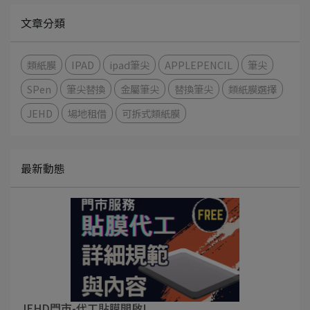
文章分類
類紙膜
IPAD
ipad筆尖
APPLEPENCIL
筆尖
SPen
筆尖替換
金屬筆尖
替換筆尖
類紙膜選擇
JEHD
場地租借
可拆式類紙膜
最新動態
JEHD門市-代工貼膜開啟!