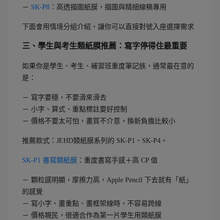
－
SK-P8
：高透描圖紙膜，描圖與精細線稿專用
下面會用情境分組介紹，讓你可以直接對號入座選擇需求
三、學生與考生類紙膜推薦：寫字停得住最重要
如果你是學生、考生、補習班重度筆記族，通常最在意的
是：
－ 寫字要穩，不要滑來滑去
－ 小字、算式、重點標註要好控制
－ 價格不要太可怕，畫質不介意，換新負擔比較小
推薦款式：JEHD類紙膜系列的 SK-P1、SK-P4。
SK-P1 書寫類紙膜
：重度書寫手感＋高 CP 值
－ 顆粒感明顯，摩擦力高，Apple Pencil 下去就有「紙」
的感覺
－ 寫小字、畫重點、畫框架線時，不容易跨線
－ 價格親民，很適合作為第一片學生用類紙膜