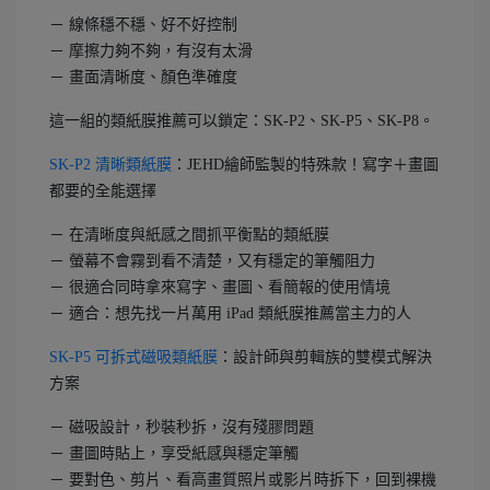
－ 線條穩不穩、好不好控制
－ 摩擦力夠不夠，有沒有太滑
－ 畫面清晰度、顏色準確度
這一組的類紙膜推薦可以鎖定：SK-P2、SK-P5、SK-P8。
SK-P2 清晰類紙膜
：JEHD繪師監製的特殊款！寫字＋畫圖
都要的全能選擇
－ 在清晰度與紙感之間抓平衡點的類紙膜
－ 螢幕不會霧到看不清楚，又有穩定的筆觸阻力
－ 很適合同時拿來寫字、畫圖、看簡報的使用情境
－ 適合：想先找一片萬用 iPad 類紙膜推薦當主力的人
SK-P5 可拆式磁吸類紙膜
：設計師與剪輯族的雙模式解決
方案
－ 磁吸設計，秒裝秒拆，沒有殘膠問題
－ 畫圖時貼上，享受紙感與穩定筆觸
－ 要對色、剪片、看高畫質照片或影片時拆下，回到裸機