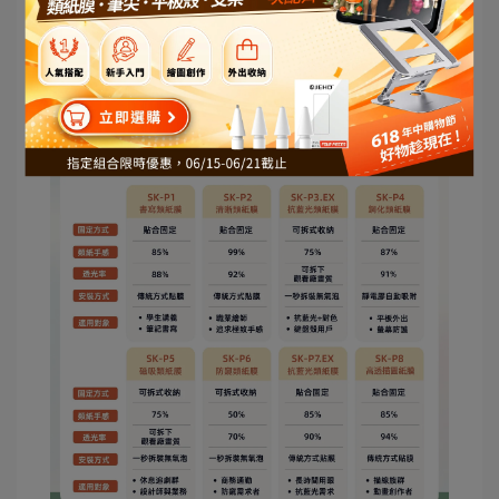
P3.EX 上搭配合適的
職業筆尖組
。
JEHD 類紙膜推薦，不是只單純說「買這一片就好」，而
是把「類紙膜＋筆尖」當作一整組手感系統，幫你調整到
符合自己的使用習慣。