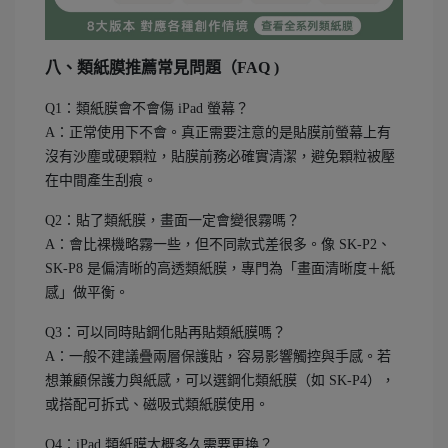
八、類紙膜推薦常見問題（FAQ )
Q1：類紙膜會不會傷 iPad 螢幕？
A：正常使用下不會。真正需要注意的是貼膜前螢幕上有
沒有沙塵或硬顆粒，貼膜前務必確實清潔，避免顆粒被壓
在中間產生刮痕。
Q2：貼了類紙膜，畫面一定會變很霧嗎？
A：會比裸機略霧一些，但不同款式差很多。像 SK-P2、
SK-P8 是偏清晰的高透類紙膜，專門為「畫面清晰度＋紙
感」做平衡。
Q3：可以同時貼鋼化貼再貼類紙膜嗎？
A：一般不建議疊兩層保護貼，容易影響觸控與手感。若
想兼顧保護力與紙感，可以選鋼化類紙膜（如 SK-P4），
或搭配可拆式、磁吸式類紙膜使用。
Q4：iPad 類紙膜大概多久需要更換？