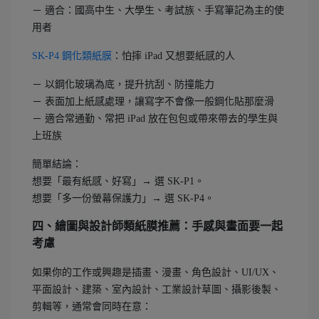
－ 適合：國高中生、大學生、考試族、手寫筆記為主的使
用者
SK-P4 鋼化類紙膜
：怕摔 iPad 又想要紙感的人
－ 以鋼化玻璃為底，提升抗刮、防撞能力
－ 表面加上紙感處理，讓寫字不會像一般鋼化貼那麼滑
－ 適合常通勤、常把 iPad 放在包包或帶來帶去的學生與
上班族
簡單結論：
想要「最有紙感、好寫」→ 選 SK-P1。
想要「多一份螢幕保護力」→ 選 SK-P4。
四、繪圖與設計師類紙膜推薦：手感與畫面要一起
考慮
如果你的工作或興趣是插畫、漫畫、角色設計、UI/UX、
平面設計、建築、室內設計、工業設計草圖、攝影後製、
剪輯等，通常會同時在意：