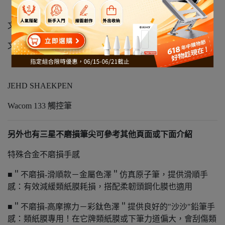
文石BOOX Pen Plus 電磁筆
文石Pen2 Pro 電磁筆
JEHD SHAEKPEN
Wacom 133 觸控筆
另外也有三星不磨損筆尖可參考其他頁面或下面介紹
特殊合金不磨損手感
■＂不磨損-滑順款－金屬色澤＂仿真原子筆，提供滑順手
感：有效減緩類紙膜耗損，搭配柔韌頭鋼化膜也適用
■＂不磨損-高摩擦力－彩鈦色澤＂提供良好的"沙沙"鉛筆手
感：類紙膜專用！在它牌類紙膜或下筆力道偏大，會刮傷類