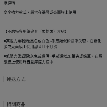
紙膜唷！
高摩擦力款式，嚴禁在裸屏或亮面膜上使用
【不磨損專用筆尖套（柔韌頭）介紹】
■高阻力柔韌頭(黑色或白色)-手感類似矽膠筆尖套，在鋼化
膜或亮面膜上使用靜音且不打滑
■低阻力柔韌頭(灰色或透明)-手感類似2H筆尖或鉛筆，在類
紙膜上使用靜音且摩擦力適中
運送方式
相關商品