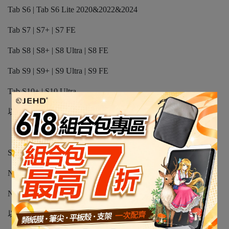
Tab S6 | Tab S6 Lite 2020&2022&2024
Tab S7 | S7+ | S7 FE
Tab S8 | S8+ | S8 Ultra | S8 FE
Tab S9 | S9+ | S9 Ultra | S9 FE
Tab S10+ | S10 Ultra
以上原廠贈送的SPEN
S21 Ultra | S22 Ultra | S23 Ultra | S24 Ultra
Note 20 | Note 20 Ultra
Note 10 | Note 10+
以上原廠贈送的SPEN