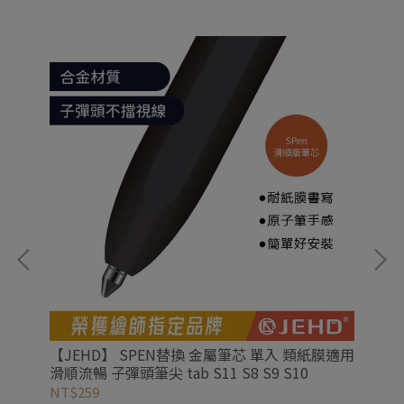
方形
【JEHD】 SPEN替換 金屬筆芯 單入 類紙膜適用
【
滑順流暢 子彈頭筆尖 tab S11 S8 S9 S10
高摩
NT$259
NT