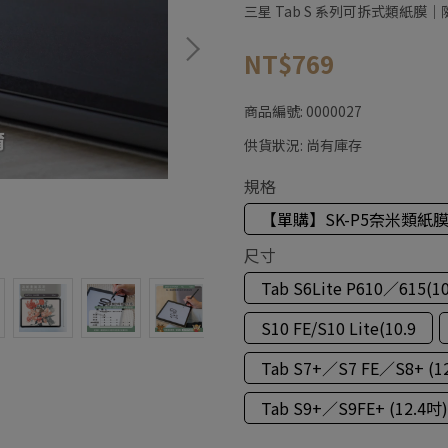
三星 Tab S 系列可拆式類紙
NT$769
商品編號:
0000027
供貨狀況:
尚有庫存
規格
【單購】SK-P5奈米類紙
尺寸
Tab S6Lite P610／615(10
S10 FE/S10 Lite(10.9
Tab S7+／S7 FE／S8+ (12
Tab S9+／S9FE+ (12.4吋)