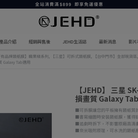
產品介紹
經銷與售後
JEHD生活誌
最新消息
影片
所有品牌類紙膜】職業級系列
,
【三星】可拆式類紙膜
,
【台中門市】全部現貨區
alaxy Tab適用
【JEHD】 三星 S
損畫質 Galaxy T
■可拆膜讓您的平板擁有類紙質
■書寫繪圖時安裝類紙膜，獲得
■追劇時拆下，不影響原廠高清
■奈米吸附原理，可水洗的類紙