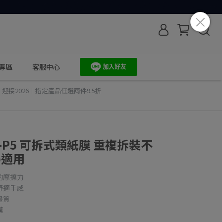
專區
客服中心
,
迎接2026｜指定產品任選兩件9.5折
K-P5 可拆式類紙膜 重複拆裝不
ab適用
的摩擦力
舒適手感
畫質
膜