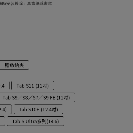
膜｜隨時安裝移除，真實紙感書寫
膜│贈收納夾
.4
Tab S11 (11吋)
Tab S9／S8／S7／S9 FE (11吋)
.4)
Tab S10+ (12.4吋)
Tab S Ultra系列(14.6)