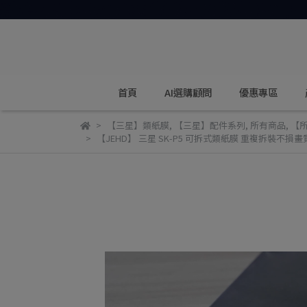
首頁
AI選購顧問
優惠專區
【三星】類紙膜
,
【三星】配件系列
,
所有商品
,
【
【JEHD】 三星 SK-P5 可拆式類紙膜 重複拆裝不損畫質 G