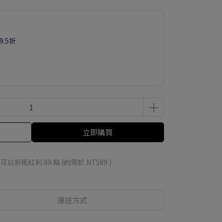
.5折
立即購買
 」可以折抵紅利
89
點 (約等於
NT$89
)
運送方式